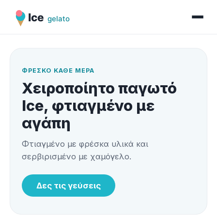
Γεύσεις
ΦΡΈΣΚΟ ΚΆΘΕ ΜΈΡΑ
Γιατί Ice
Χειροποίητο παγωτό
Σχετικά
Ice, φτιαγμένο με
αγάπη
Επικοινωνία
Φτιαγμένο με φρέσκα υλικά και
Βρες μας
σερβιρισμένο με χαμόγελο.
Δες τις γεύσεις