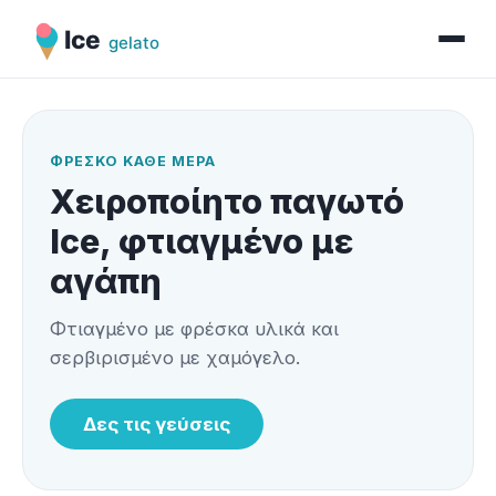
Γεύσεις
ΦΡΈΣΚΟ ΚΆΘΕ ΜΈΡΑ
Γιατί Ice
Χειροποίητο παγωτό
Σχετικά
Ice, φτιαγμένο με
αγάπη
Επικοινωνία
Φτιαγμένο με φρέσκα υλικά και
Βρες μας
σερβιρισμένο με χαμόγελο.
Δες τις γεύσεις